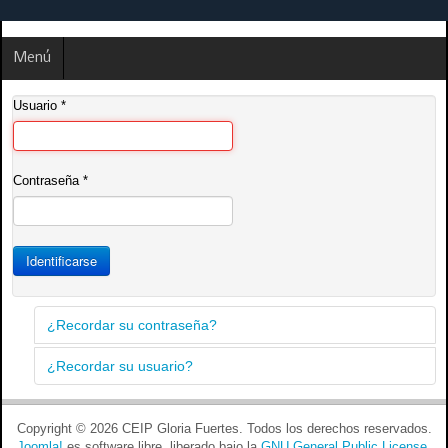
Menú
Usuario
*
Contraseña
*
Identificarse
¿Recordar su contraseña?
¿Recordar su usuario?
Copyright © 2026 CEIP Gloria Fuertes. Todos los derechos reservados.
Joomla!
es software libre, liberado bajo la
GNU General Public License.