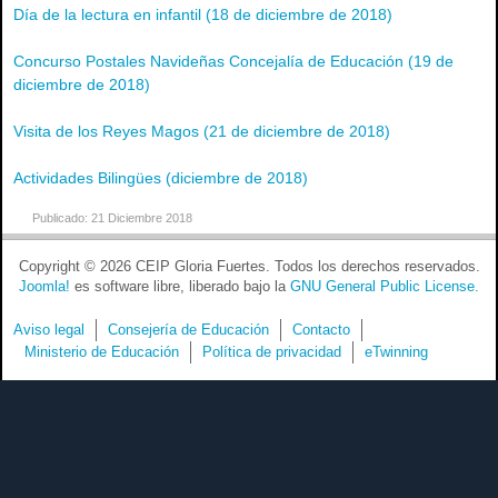
Día de la lectura en infantil (18 de diciembre de 2018)
Concurso Postales Navideñas Concejalía de Educación (19 de
diciembre de 2018)
Visita de los Reyes Magos (21 de diciembre de 2018)
Actividades Bilingües (diciembre de 2018)
Publicado: 21 Diciembre 2018
Copyright © 2026 CEIP Gloria Fuertes. Todos los derechos reservados.
Joomla!
es software libre, liberado bajo la
GNU General Public License.
Aviso legal
Consejería de Educación
Contacto
Ministerio de Educación
Política de privacidad
eTwinning